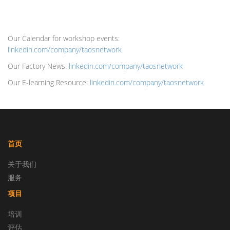
Our Calendar for workshop events:
linkedin.com/company/taosnetwork
Our Factory News:
linkedin.com/company/taosnetwork
Our E-learning Resource:
linkedin.com/company/taosnetwork
首页
关于我们
服务
项目
培训
评估